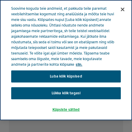
ESTONIA TERVISE EEST HOOLITSEMINE
Menüü
Soovime koguda teie andmeid, et pakkuda teile paremat
veebilehitsemise kogemust ning analüüsida ja mõõta teie huvi
meie sisu vastu. Klõpsates nupul [Luba kõik küpsised] annate
Estonia
Tervise eest hoolitsemine
Kõik lood
Teva
selleks oma nõusoleku. Ühtlasi nõustute nende andmete
jagamisega meie partneritega, sh teile teistel veebisaitidel
patsiendikogemus võimestab kroonilise haigusega elavaid inimesi
asjakohasemate reklaamide esitamisega. Kui jätkate ilma
nõustumata, siis seda ei toimu või see on ebatäpsem ning võib
mõjutada teiepoolset saidi kasutamist ja meie pakutavaid
Teva patsiendikogemus
teenuseid. Te võite igal ajal ümber mõelda. Täpsema teabe
saamiseks oma õiguste, meie tavade, meie kogutavate
võimestab kroonilise
andmete ja partnerite kohta klõpsake
siin.
Luba kõik küpsised
haigusega elavaid inimesi
Lükka kõik tagasi
Küpsiste sätted