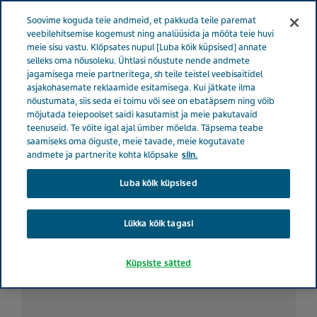
ESTONIA TERVISE EEST HOOLITSEMINE
Menüü
Soovime koguda teie andmeid, et pakkuda teile paremat
veebilehitsemise kogemust ning analüüsida ja mõõta teie huvi
meie sisu vastu. Klõpsates nupul [Luba kõik küpsised] annate
Estonia
Tervise eest hoolitsemine
Tevast
selleks oma nõusoleku. Ühtlasi nõustute nende andmete
jagamisega meie partneritega, sh teile teistel veebisaitidel
asjakohasemate reklaamide esitamisega. Kui jätkate ilma
nõustumata, siis seda ei toimu või see on ebatäpsem ning võib
Tevast
mõjutada teiepoolset saidi kasutamist ja meie pakutavaid
teenuseid. Te võite igal ajal ümber mõelda. Täpsema teabe
saamiseks oma õiguste, meie tavade, meie kogutavate
andmete ja partnerite kohta klõpsake
siin.
Luba kõik küpsised
Lükka kõik tagasi
Küpsiste sätted