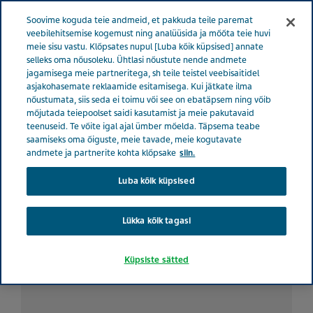
ESTONIA TERVISE EEST HOOLITSEMINE
Menüü
Soovime koguda teie andmeid, et pakkuda teile paremat
veebilehitsemise kogemust ning analüüsida ja mõõta teie huvi
meie sisu vastu. Klõpsates nupul [Luba kõik küpsised] annate
Estonia
Tervise eest hoolitsemine
Kõik lood
Ärevus ja
selleks oma nõusoleku. Ühtlasi nõustute nende andmete
jagamisega meie partneritega, sh teile teistel veebisaitidel
depressioon pärsivad südame-veresoonkonna haigustest taastumist
asjakohasemate reklaamide esitamisega. Kui jätkate ilma
nõustumata, siis seda ei toimu või see on ebatäpsem ning võib
mõjutada teiepoolset saidi kasutamist ja meie pakutavaid
Ärevus ja depressioon
teenuseid. Te võite igal ajal ümber mõelda. Täpsema teabe
saamiseks oma õiguste, meie tavade, meie kogutavate
pärsivad südame-
andmete ja partnerite kohta klõpsake
siin.
Luba kõik küpsised
veresoonkonna haigustest
taastumist
Lükka kõik tagasi
Küpsiste sätted