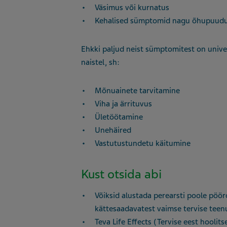
Väsimus või kurnatus
Kehalised sümptomid nagu õhupuudu
Ehkki paljud neist sümptomitest on unive
naistel, sh:
Mõnuainete tarvitamine
Viha ja ärrituvus
Ületöötamine
Unehäired
Vastutustundetu käitumine
Kust otsida abi
Võiksid alustada perearsti poole pöö
kättesaadavatest vaimse tervise teen
Teva Life Effects (Tervise eest hoolits