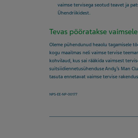
vaimse tervisega seotud teavet ja pat
Ühendriikidest.
Tevas pööratakse vaimsele 
Oleme pühendunud heaolu tagamisele töök
kogu maailmas neli vaimse tervise teema
kohvilaud, kus sai rääkida vaimsest terv
suitsiidiennetusühenduse Andy’s Man Clu
tasuta ennetavat vaimse tervise rakendus
NPS-EE-NP-00177