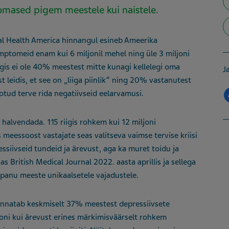
 omased pigem meestele kui naistele.
al Health America hinnangul esineb Ameerika
mptomeid enam kui 6 miljonil mehel ning üle 3 miljoni
gis ei ole 40% meestest mitte kunagi kellelegi oma
J
 leidis, et see on „liiga piinlik“ ning 20% vastanutest
otud terve rida negatiivseid eelarvamusi.
halvendada. 115 riigis rohkem kui 12 miljoni
 meessoost vastajate seas valitseva vaimse tervise kriisi
ssiivseid tundeid ja ärevust, aga ka muret toidu ja
as British Medical Journal 2022. aasta aprillis ja sellega
panu meeste unikaalsetele vajadustele.
 kannatab keskmiselt 37% meestest depressiivsete
ooni kui ärevust erines märkimisväärselt rohkem