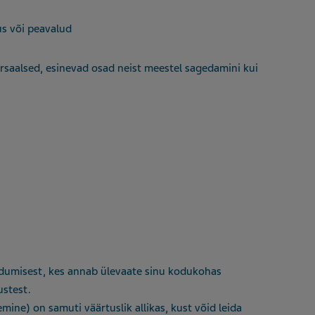
s või peavalud
rsaalsed, esinevad osad neist meestel sagedamini kui
rdumisest, kes annab ülevaate sinu kodukohas
ustest.
emine) on samuti väärtuslik allikas, kust võid leida