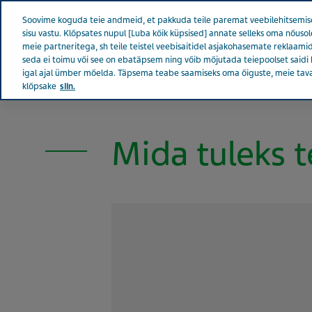
Teva kogu maailmas
Soovime koguda teie andmeid, et pakkuda teile paremat veebilehitsemise
sisu vastu. Klõpsates nupul [Luba kõik küpsised] annate selleks oma nõu
meie partneritega, sh teile teistel veebisaitidel asjakohasemate reklaamid
seda ei toimu või see on ebatäpsem ning võib mõjutada teiepoolset saidi 
igal ajal ümber mõelda. Täpsema teabe saamiseks oma õiguste, meie tav
Tevast
Uudised ja m
klõpsake
siin.
ESTONIA TERVISE EEST HOOLITSEMINE
Mida tuleks t