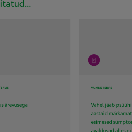
itatud...
article
TERVIS
VAIMNE TERVIS
us ärevusega
Vahel jääb psüühi
aastaid märkamat
esimesed sümpto
avalduvad alles n