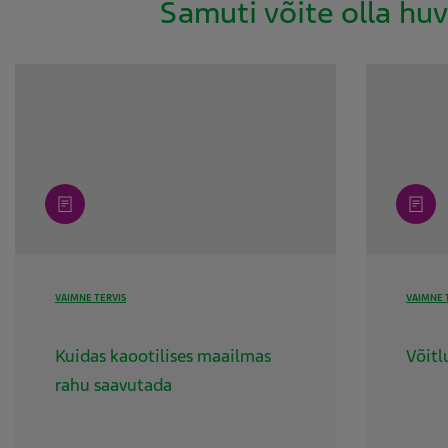
Samuti võite olla huv
article
article
VAIMNE TERVIS
VAIMNE 
Kuidas kaootilises maailmas
Võitl
rahu saavutada