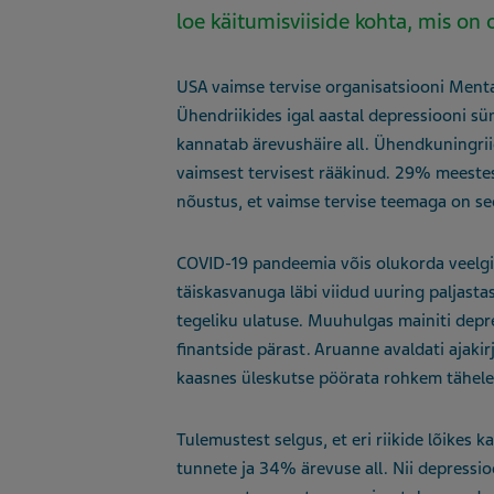
loe käitumisviiside kohta, mis on
USA vaimse tervise organisatsiooni Ment
Ühendriikides igal aastal depressiooni sü
kannatab ärevushäire all. Ühendkuningrii
vaimsest tervisest rääkinud. 29% meestest
nõustus, et vaimse tervise teemaga on se
COVID-19 pandeemia võis olukorda veelgi 
täiskasvanuga läbi viidud uuring paljastas
tegeliku ulatuse. Muuhulgas mainiti depre
finantside pärast. Aruanne avaldati ajakirj
kaasnes üleskutse pöörata rohkem tähele
Tulemustest selgus, et eri riikide lõikes
tunnete ja 34% ärevuse all. Nii depressi