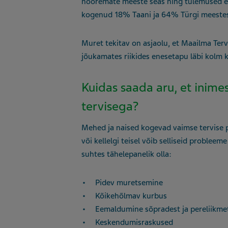
nooremate meeste seas ning tulemused erin
kogenud 18% Taani ja 64% Türgi meestes
Muret tekitav on asjaolu, et Maailma Ter
jõukamates riikides enesetapu läbi kolm 
Kuidas saada aru, et inime
tervisega?
Mehed ja naised kogevad vaimse tervise pr
või kellelgi teisel võib selliseid problee
suhtes tähelepanelik olla:
Pidev muretsemine
Kõikehõlmav kurbus
Eemaldumine sõpradest ja pereliikme
Keskendumisraskused