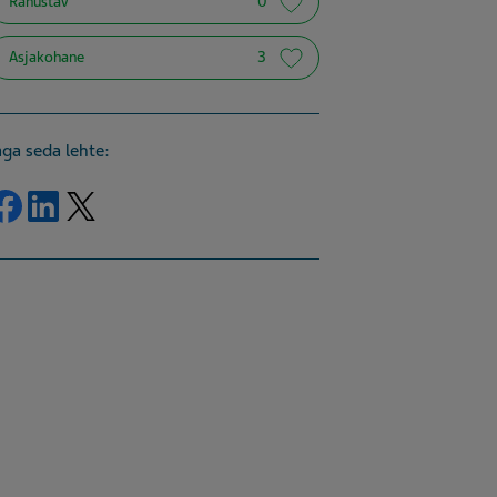
Rahustav
0
Asjakohane
3
aga seda lehte:
Share on Facebook
Share on LinkedIn
Share on Twitter