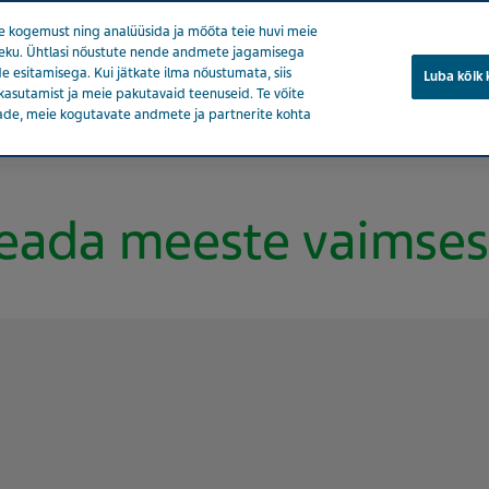
 kogemust ning analüüsida ja mõõta teie huvi meie
soleku. Ühtlasi nõustute nende andmete jagamisega
e esitamisega. Kui jätkate ilma nõustumata, siis
Luba kõik
kasutamist ja meie pakutavaid teenuseid. Te võite
ade, meie kogutavate andmete ja partnerite kohta
eedia
Tooted
Tervise eest hoolitsemine
Meie mõju
eada meeste vaimsest