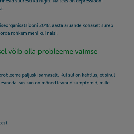
esid suuresti ka riigiti. Näiteks on depressiooni
t.
viseorganisatsiooni 2018. aasta aruande kohaselt sureb
korda rohkem mehi kui naisi.
sel võib olla probleeme vaimse
obleeme paljuski sarnaselt. Kui sul on kahtlus, et sinul
me esineda, siis siin on mõned levinud sümptomid, mille
test