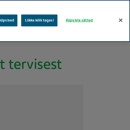
eesti
vene
Otsing
 küpsised
Lükka kõik tagasi
Küpsiste sätted
Töökohad
Teva puud
Hooliv tervishoiu
Nõusolek
 tervisest