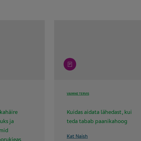
article
VAIMNE TERVIS
kahäire
Kuidas aidata lähedast, kui
uks ja
teda tabab paanikahoog
mid
Kat Naish
oorukieas