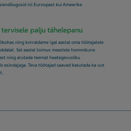
siendilugusid nii Euroopast kui Ameerika
tervisele palju tähelepanu
ohas ning korraldame igal aastal oma töötajatele
nädalat. Sel aastal toimus meestele hommikune
isest ning arutada teemat heategevusliku
b esindajaga. Teva töötajad saavad kasutada ka uut
t.