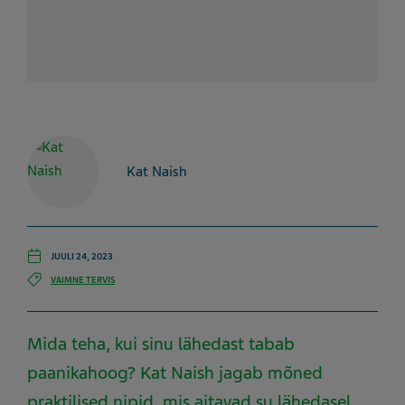
Kat Naish
JUULI 24, 2023
VAIMNE TERVIS
Mida teha, kui sinu lähedast tabab
paanikahoog? Kat Naish jagab mõned
praktilised nipid, mis aitavad su lähedasel