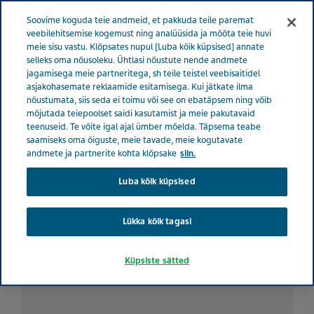
ESTONIA TERVISE EEST HOOLITSEMINE
Menüü
Soovime koguda teie andmeid, et pakkuda teile paremat
veebilehitsemise kogemust ning analüüsida ja mõõta teie huvi
meie sisu vastu. Klõpsates nupul [Luba kõik küpsised] annate
Estonia
Tervise eest hoolitsemine
Kõik lood
Kuidas
selleks oma nõusoleku. Ühtlasi nõustute nende andmete
jagamisega meie partneritega, sh teile teistel veebisaitidel
aidata lähedast, kui teda tabab paanikahoog
asjakohasemate reklaamide esitamisega. Kui jätkate ilma
nõustumata, siis seda ei toimu või see on ebatäpsem ning võib
mõjutada teiepoolset saidi kasutamist ja meie pakutavaid
Kuidas aidata lähedast, kui
teenuseid. Te võite igal ajal ümber mõelda. Täpsema teabe
saamiseks oma õiguste, meie tavade, meie kogutavate
teda tabab paanikahoog
andmete ja partnerite kohta klõpsake
siin.
Luba kõik küpsised
Lükka kõik tagasi
Küpsiste sätted