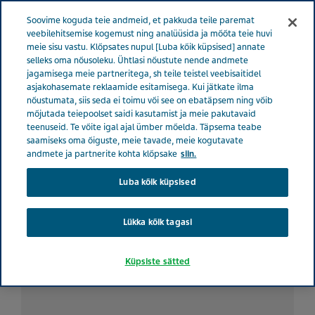
ESTONIA TERVISE EEST HOOLITSEMINE
Menüü
Soovime koguda teie andmeid, et pakkuda teile paremat
veebilehitsemise kogemust ning analüüsida ja mõõta teie huvi
meie sisu vastu. Klõpsates nupul [Luba kõik küpsised] annate
Estonia
Tervise eest hoolitsemine
Kõik lood
Lühike
selleks oma nõusoleku. Ühtlasi nõustute nende andmete
jagamisega meie partneritega, sh teile teistel veebisaitidel
reisijuhend südamepuudulikkuse korral
asjakohasemate reklaamide esitamisega. Kui jätkate ilma
nõustumata, siis seda ei toimu või see on ebatäpsem ning võib
mõjutada teiepoolset saidi kasutamist ja meie pakutavaid
Lühike reisijuhend
teenuseid. Te võite igal ajal ümber mõelda. Täpsema teabe
saamiseks oma õiguste, meie tavade, meie kogutavate
südamepuudulikkuse korral
andmete ja partnerite kohta klõpsake
siin.
Luba kõik küpsised
Lükka kõik tagasi
Küpsiste sätted