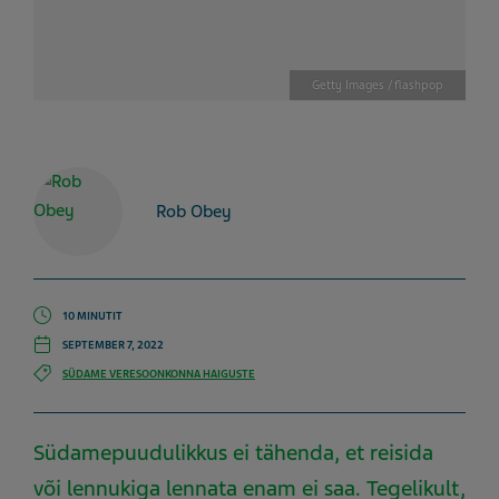
Getty Images / flashpop
Rob Obey
10 MINUTIT
SEPTEMBER 7, 2022
SÜDAME VERESOONKONNA HAIGUSTE
Südamepuudulikkus ei tähenda, et reisida
või lennukiga lennata enam ei saa. Tegelikult,