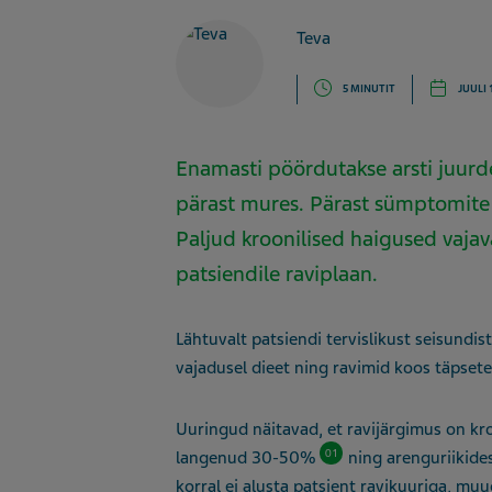
Teva
5 MINUTIT
JUULI 
Enamasti pöördutakse arsti juurde
pärast mures. Pärast sümptomite k
Paljud kroonilised haigused vajava
patsiendile raviplaan.
Lähtuvalt patsiendi tervislikust seisundis
vajadusel dieet ning ravimid koos täpset
Uuringud näitavad, et ravijärgimus on kr
01
langenud 30-50%
ning arenguriikides
korral ei alusta patsient ravikuuriga, mu