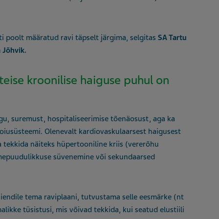
 poolt määratud ravi täpselt järgima, selgitas
SA Tartu
a Jõhvik.
eise kroonilise haiguse puhul on
gu, suremust, hospitaliseerimise tõenäosust, aga ka
ishoiusüsteemi. Olenevalt kardiovaskulaarsest haigusest
 tekkida näiteks hüpertooniline kriis (vererõhu
mepuudulikkuse süvenemine või sekundaarsed
iendile tema raviplaani, tutvustama selle eesmärke (nt
likke tüsistusi, mis võivad tekkida, kui seatud elustiili