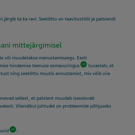
järgib ta ka ravi. Seetõttu on teavitustööl ja patsiendi
ani mittejärgimisel
ele või muudetakse manustamisaegu. Eesti
03
tamise hindamise teenuse esmauuringus
tuvastati, et
stust ning seetõttu muutis annustamist, mis võib viia
nevad sellest, et patsient muudab iseseisvalt
 valesti. Viiendikul juhtudel on probleemide põhjuseks
04
gurid
: