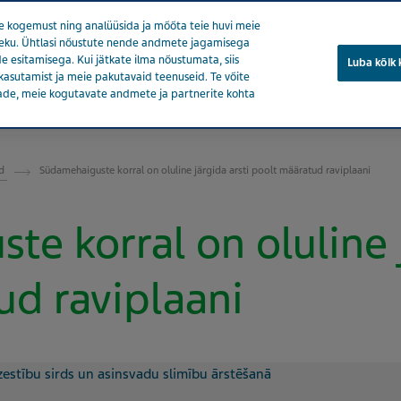
 kogemust ning analüüsida ja mõõta teie huvi meie
soleku. Ühtlasi nõustute nende andmete jagamisega
e esitamisega. Kui jätkate ilma nõustumata, siis
Luba kõik
kasutamist ja meie pakutavaid teenuseid. Te võite
ade, meie kogutavate andmete ja partnerite kohta
eedia
Tooted
Tervise eest hoolitsemine
Meie mõju
od
Südamehaiguste korral on oluline järgida arsti poolt määratud raviplaani
e korral on oluline j
ud raviplaani