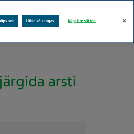
eesti
vene
Otsing
 küpsised
Lükka kõik tagasi
Küpsiste sätted
Töökohad
Teva puud
Hooliv tervishoiu
Nõusolek
ärgida arsti