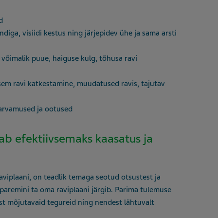
d
ndiga, visiidi kestus ning järjepidev ühe ja sama arsti
võimalik puue, haiguse kulg, tõhusa ravi
rasem ravi katkestamine, muudatused ravis, tajutav
larvamused ja ootused
ab efektiivsemaks kaasatus ja
iplaani, on teadlik temaga seotud otsustest ja
paremini ta oma raviplaani järgib. Parima tulemuse
t mõjutavaid tegureid ning nendest lähtuvalt