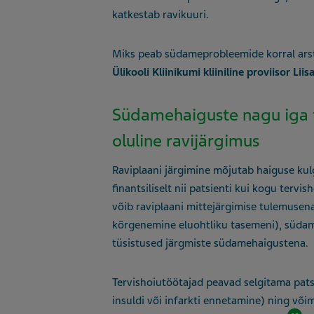
katkestab ravikuuri.
Miks peab südameprobleemide korral arsti
Ülikooli Kliinikumi kliiniline proviisor Liis
Südamehaiguste nagu iga t
oluline ravijärgimus
Raviplaani järgimine mõjutab haiguse kul
finantsiliselt nii patsienti kui kogu terv
võib raviplaani mittejärgimise tulemusena
kõrgenemine eluohtliku tasemeni), süda
tüsistused järgmiste südamehaigustena.
Tervishoiutöötajad peavad selgitama pats
insuldi või infarkti ennetamine) ning võima