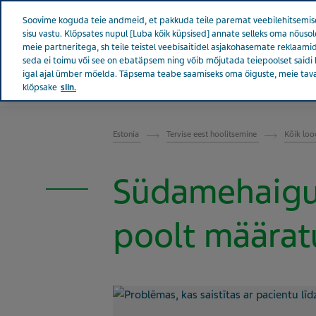
Teva kogu maailmas
Soovime koguda teie andmeid, et pakkuda teile paremat veebilehitsemise
sisu vastu. Klõpsates nupul [Luba kõik küpsised] annate selleks oma nõu
meie partneritega, sh teile teistel veebisaitidel asjakohasemate reklaamid
seda ei toimu või see on ebatäpsem ning võib mõjutada teiepoolset saidi 
igal ajal ümber mõelda. Täpsema teabe saamiseks oma õiguste, meie tav
Tevast
Uudised ja m
klõpsake
siin.
ESTONIA TERVISE EEST HOOLITSEMINE
Estonia
Tervise eest hoolitsemine
Kõik lo
Südamehaigust
poolt määrat