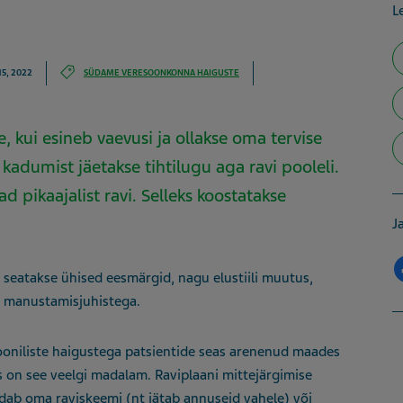
Le
15, 2022
SÜDAME VERESOONKONNA HAIGUSTE
, kui esineb vaevusi ja ollakse oma tervise
adumist jäetakse tihtilugu aga ravi pooleli.
d pikaajalist ravi. Selleks koostatakse
J
t seatakse ühised eesmärgid, nagu elustiili muutus,
e manustamisjuhistega.
ooniliste haigustega patsientide seas arenenud maades
 on see veelgi madalam. Raviplaani mittejärgimise
udab oma raviskeemi (nt jätab annuseid vahele) või