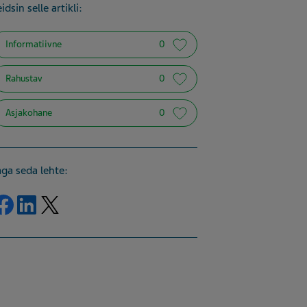
idsin selle artikli:
Informatiivne
0
Rahustav
0
Asjakohane
0
aga seda lehte:
Jaga Facebook
Jaga LinkedIn
Jaga Twitter