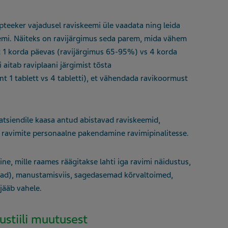
teeker vajadusel raviskeemi üle vaadata ning leida
keemi. Näiteks on ravijärgimus seda parem, mida vähem
 1 korda päevas (ravijärgimus 65-95%) vs 4 korda
i aitab raviplaani järgimist tõsta
 1 tablett vs 4 tabletti), et vähendada ravikoormust
patsiendile kaasa antud abistavad raviskeemid,
 ravimite personaalne pakendamine ravimipinalitesse.
e, mille raames räägitakse lahti iga ravimi näidustus,
rad), manustamisviis, sagedasemad kõrvaltoimed,
 jääb vahele.
ustiili muutusest