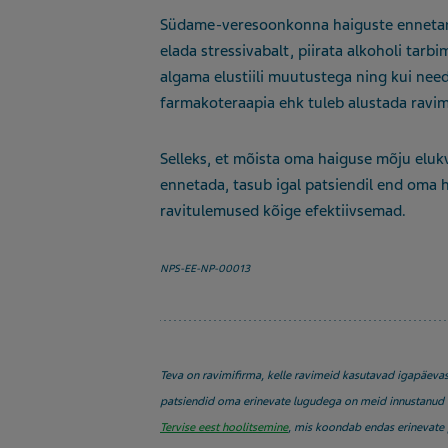
Südame-veresoonkonna haiguste ennetamisek
elada stressivabalt, piirata alkoholi tarb
algama elustiili muutustega ning kui nee
farmakoteraapia ehk tuleb alustada ravimi
Selleks, et mõista oma haiguse mõju elukv
ennetada, tasub igal patsiendil end oma h
ravitulemused kõige efektiivsemad.
NPS-EE-NP-00013
Teva on ravimifirma, kelle ravimeid kasutavad igapäevas
patsiendid oma erinevate lugudega on meid innustanud 
Tervise eest hoolitsemine
, mis koondab endas erinevate 