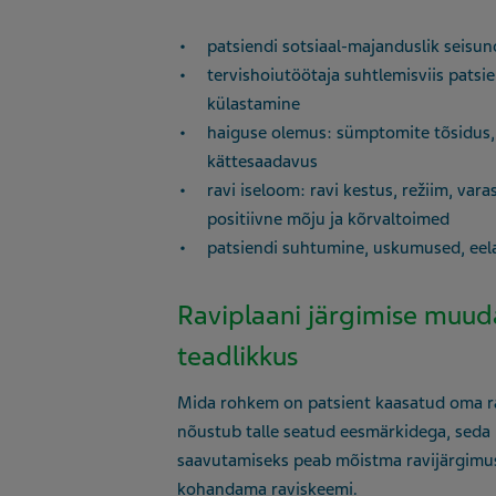
patsiendi sotsiaal-majanduslik seisun
tervishoiutöötaja suhtlemisviis patsie
külastamine
haiguse olemus: sümptomite tõsidus, 
kättesaadavus
ravi iseloom: ravi kestus, režiim, va
positiivne mõju ja kõrvaltoimed
patsiendi suhtumine, uskumused, ee
Raviplaani järgimise muud
teadlikkus
Mida rohkem on patsient kaasatud oma rav
nõustub talle seatud eesmärkidega, seda 
saavutamiseks peab mõistma ravijärgimus
kohandama raviskeemi.