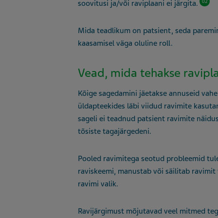
02
soovitusi ja/või raviplaani ei järgita.
Mida teadlikum on patsient, seda paremini 
kaasamisel väga oluline roll.
Vead, mida tehakse ravipla
Kõige sagedamini jäetakse annuseid vah
üldapteekides läbi viidud ravimite kasu
sageli ei teadnud patsient ravimite näidu
tõsiste tagajärgedeni.
Pooled ravimitega seotud probleemid tule
raviskeemi, manustab või säilitab ravimit
ravimi valik.
Ravijärgimust mõjutavad veel mitmed te