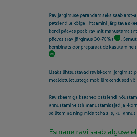
Ravijärgimuse parandamiseks saab arst-ap
patsiendile kõige lihtsamini järgitava s
kordi päevas peab ravimit manustama (nt
05
päevas (ravijärgimus 30-70%)
. Samut
kombinatsioonpreparaatide kasutamine (nt
06
.
Lisaks lihtsustavad raviskeemi järgimist 
meeldetuletustega mobiilirakendused või
Raviskeemiga kaasneb patsiendi nõustamin
annustamine (sh manustamisajad ja -kor
säilitamine ning mida teha siis, kui annus
Esmane ravi saab alguse el