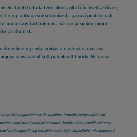
s tuleb toituda tervislikult, olla füüsiliselt aktiivne,
imist ning loobuda suitsetamisest. Iga ravi peab esmalt
d ei anna soovitud tulemust, siis on järgmine samm
te tarvitamist.
aliteedile ning seda, kuidas on võimalik tüsistusi
aiguse osas võimalikult põhjalikult harida. Nii on ka
elt üle 200 miljoni inimese üle maailma. Kroonilisi haigusi põdevad
otsima nende probleemidele lahendusi. Seetõttu lõime veebikeskkonna
patsientide lugusid ning kasulikke teadmisi ja näpunäiteid, mis muudavad