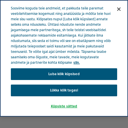
Menüü
Soovime koguda teie andmeid, et pakkuda teile paremat
EESTI
veebilehitsemise kogemust ning analüüsida ja mõõta teie huvi
meie sisu vastu. Klõpsates nupul [Luba kõik küpsised] annate
Estonia
Uudised ja meedia
Populaarsemad lood
selleks oma nõusoleku. Ühtlasi nõustute nende andmete
jagamisega meie partneritega, sh teile teistel veebisaitidel
Säästame koos vett
asjakohasemate reklaamide esitamisega. Kui jätkate ilma
nõustumata, siis seda ei toimu või see on ebatäpsem ning võib
mõjutada teiepoolset saidi kasutamist ja meie pakutavaid
teenuseid. Te võite igal ajal ümber mõelda. Täpsema teabe
Säästame koos vett
saamiseks oma õiguste, meie tavade, meie kogutavate
andmete ja partnerite kohta klõpsake
siin.
Luba kõik küpsised
Lükka kõik tagasi
Küpsiste sätted