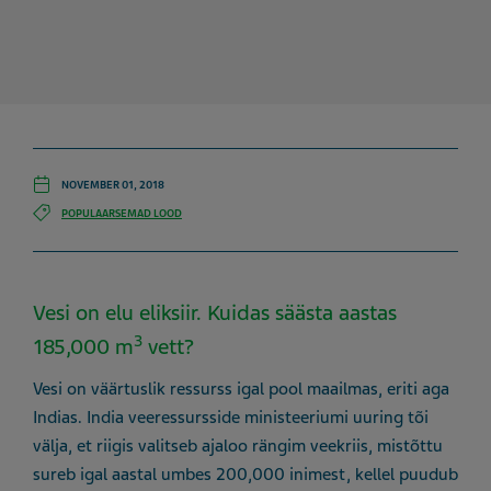
NOVEMBER 01, 2018
POPULAARSEMAD LOOD
Vesi on elu eliksiir. Kuidas säästa aastas
3
185,000 m
vett?
Vesi on väärtuslik ressurss igal pool maailmas, eriti aga
Indias. India veeressursside ministeeriumi uuring tõi
välja, et riigis valitseb ajaloo rängim veekriis, mistõttu
sureb igal aastal umbes 200,000 inimest, kellel puudub