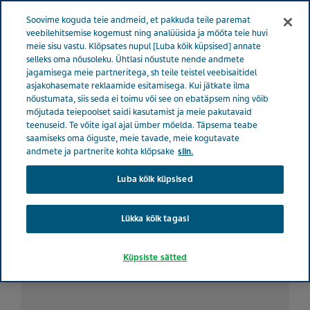
ESTONIA TERVISE EEST HOOLITSEMINE
Menüü
Soovime koguda teie andmeid, et pakkuda teile paremat
veebilehitsemise kogemust ning analüüsida ja mõõta teie huvi
meie sisu vastu. Klõpsates nupul [Luba kõik küpsised] annate
Estonia
Tervise eest hoolitsemine
Kõik lood
5 viisi
selleks oma nõusoleku. Ühtlasi nõustute nende andmete
jagamisega meie partneritega, sh teile teistel veebisaitidel
vaimse tervise eest hoolitsemiseks talvel
asjakohasemate reklaamide esitamisega. Kui jätkate ilma
nõustumata, siis seda ei toimu või see on ebatäpsem ning võib
mõjutada teiepoolset saidi kasutamist ja meie pakutavaid
5 viisi vaimse tervise eest
teenuseid. Te võite igal ajal ümber mõelda. Täpsema teabe
saamiseks oma õiguste, meie tavade, meie kogutavate
hoolitsemiseks talvel
andmete ja partnerite kohta klõpsake
siin.
Luba kõik küpsised
Lükka kõik tagasi
Küpsiste sätted