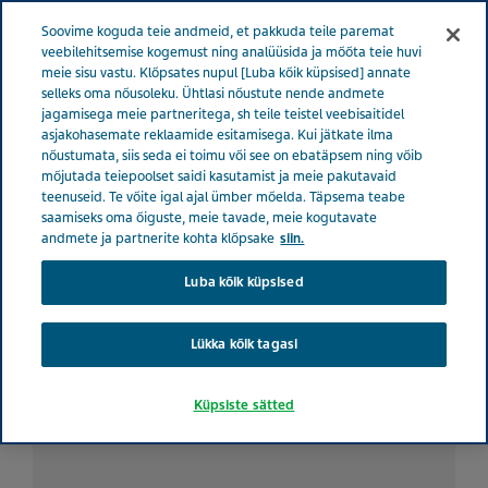
ESTONIA TERVISE EEST HOOLITSEMINE
Menüü
Soovime koguda teie andmeid, et pakkuda teile paremat
veebilehitsemise kogemust ning analüüsida ja mõõta teie huvi
meie sisu vastu. Klõpsates nupul [Luba kõik küpsised] annate
Estonia
Tervise eest hoolitsemine
Kõik lood
Kuidas
selleks oma nõusoleku. Ühtlasi nõustute nende andmete
jagamisega meie partneritega, sh teile teistel veebisaitidel
ilmamuutus minu migreeni mõjutab
asjakohasemate reklaamide esitamisega. Kui jätkate ilma
nõustumata, siis seda ei toimu või see on ebatäpsem ning võib
mõjutada teiepoolset saidi kasutamist ja meie pakutavaid
Kuidas ilmamuutus minu
teenuseid. Te võite igal ajal ümber mõelda. Täpsema teabe
saamiseks oma õiguste, meie tavade, meie kogutavate
migreeni mõjutab
andmete ja partnerite kohta klõpsake
siin.
Luba kõik küpsised
Lükka kõik tagasi
Küpsiste sätted