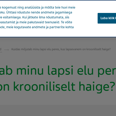
 kogemust ning analüüsida ja mõõta teie huvi meie
soleku. Ühtlasi nõustute nende andmete jagamisega
e esitamisega. Kui jätkate ilma nõustumata, siis
Luba kõik
kasutamist ja meie pakutavaid teenuseid. Te võite
ade, meie kogutavate andmete ja partnerite kohta
eedia
Tooted
Tervise eest hoolitsemine
Meie mõju
od
Kuidas mõjutab minu lapsi elu peres, kus lapsevanem on krooniliselt haige?
b minu lapsi elu per
n krooniliselt haige?