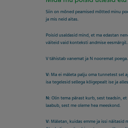
Siin on mõned peamised mõtted minu poeg
ja mis neid aitas.
Poisid usaldasid mind, et ma edastan ne
väiteid vaid konteksti andmise eesmärgil
V tähistab vanemat ja N nooremat poega
V:
Ma ei mäleta palju oma tunnetest sel aj
isa tegelesid sellega kõigepealt ise ja alle
N:
Olin tema pärast kurb, sest teadsin, et
laabub, sest me oleme hea meeskond.
V:
Mäletan, kuidas emme ja issi näitasid m