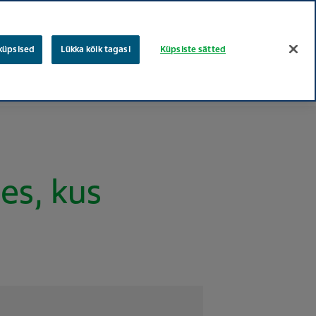
eesti
vene
Otsing
 küpsised
Lükka kõik tagasi
Küpsiste sätted
Töökohad
Teva puud
Hooliv tervishoiu
Nõusolek
es, kus