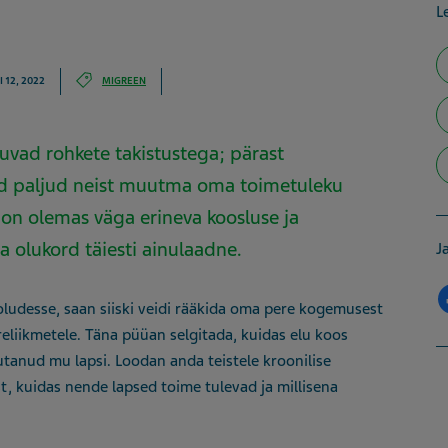
Le
 12, 2022
MIGREEN
uvad rohkete takistustega; pärast
d paljud neist muutma oma toimetuleku
 on olemas väga erineva koosluse ja
 olukord täiesti ainulaadne.
J
oludesse, saan siiski veidi rääkida oma pere kogemusest
reliikmetele. Täna püüan selgitada, kuidas elu koos
tanud mu lapsi. Loodan anda teistele kroonilise
t, kuidas nende lapsed toime tulevad ja millisena