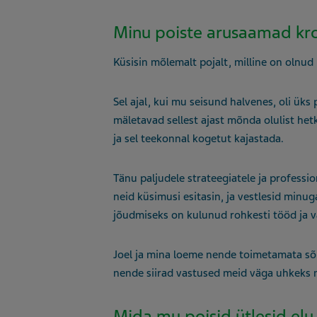
Minu poiste arusaamad kro
Küsisin mõlemalt pojalt, milline on olnud
Sel ajal, kui mu seisund halvenes, oli ük
mäletavad sellest ajast mõnda olulist h
ja sel teekonnal kogetut kajastada.
Tänu paljudele strateegiatele ja professi
neid küsimusi esitasin, ja vestlesid minug
jõudmiseks on kulunud rohkesti tööd ja 
Joel ja mina loeme nende toimetamata sõn
nende siirad vastused meid väga uhkeks 
Mida mu poisid ütlesid elu