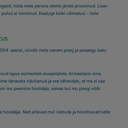
giaid, mida meie perena oleme järele proovinud. Lisan
 puhul ei toiminud. Kaaluge kõiki võimalusi – teile
tus
 2004. aastal, sündis meie vanem poeg ja peaaegu kaks
erunud lapse esimestele eluaastatele. Armastasin oma
ime tänaseks hävitanud ja see tähendab, et ma ei saa
l on mu peamine hooldaja, samas kui mu poegi võib
 hooldaja. Nad aitavad mul riietuda ja hoolitsevad selle