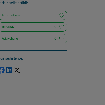
idsin selle artikli:
Informatiivne
0
Rahustav
0
Asjakohane
0
aga seda lehte:
Jaga Facebook
Jaga LinkedIn
Jaga Twitter