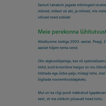
Samuti tahaksin jagada mõningaid stratee
mõned, millest oli abi, ja mõned, mis meie
võivad need sobida!
Meie perekonna lühitutvus
Abiellusime Joeliga 2003. aastal. Peagi,
aastat hiljem tema vend.
Olin algkooliõpetaja, kes oli spetsialise
tööd, kuid krooniline haigus on mu töövõ
töötada ega üldse palju midagi teha. Joe
liigitada nooremhooldajateks.
Mul on ka riigi poolt määratud igapäevane
eest, et ma sööksin piisavalt head toitu.