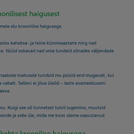
onilisest haigusest
 meie elu kroonilise haigusega.
s poiss kaheksa- ja teine kümneaastane ning nad
etke. Nüüd oskavad nad oma tundeid sõnades väljendada
onaalsele toetusele tundsid mu poisid end mugavalt, kui
a vabalt. Selleni ei jõua üleöö – laste avameelsuseni
vaeva.
u. Kuigi see oli tunnetest tulvil lugemine, muutsid
nende ja selle üle, mida me koos oleme saavutanud
 kohta kroonilise haigusega