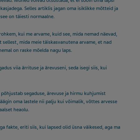
nevad. Mõned võivad otsustada, et ei soovi oma lapsi
jadega. Selles artiklis jagan oma isiklikke mõtteid ja
a see on täiesti normaalne.
u rohkem, kui me arvame, kuid see, mida nemad näevad,
t sellest, mida meie täiskasvanutena arvame, et nad
anemal on raske mõelda nagu laps.
adus viia ärrituse ja ärevuseni, seda isegi siis, kui
t põhjustab segaduse, ärevuse ja hirmu kuhjumist
ägin oma lastele nii palju kui võimalik, võttes arvesse
aalset heaolu.
a fakte, eriti siis, kui lapsed olid üsna väikesed, aga ma