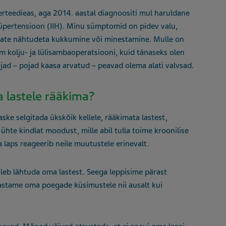
rteedieas, aga 2014. aastal diagnoositi mul haruldane
 hüpertensioon (IIH). Minu sümptomid on pidev valu,
vate nähtudeta kukkumine või minestamine. Mulle on
m kolju- ja lülisambaoperatsiooni, kuid tänaseks olen
ajad – pojad kaasa arvatud – peavad olema alati valvsad.
 lastele rääkima?
ske selgitada ükskõik kellele, rääkimata lastest,
hte kindlat moodust, mille abil tulla toime kroonilise
a laps reageerib neile muutustele erinevalt.
uleb lähtuda oma lastest. Seega leppisime pärast
vastame oma poegade küsimustele nii ausalt kui