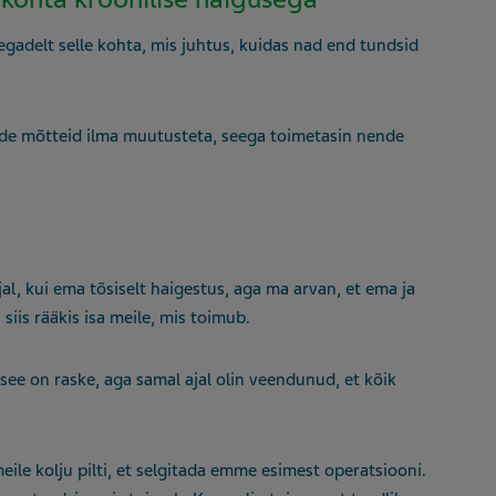
adelt selle kohta, mis juhtus, kuidas nad end tundsid
nde mõtteid ilma muutusteta, seega toimetasin nende
.
.
al, kui ema tõsiselt haigestus, aga ma arvan, et ema ja
s siis rääkis isa meile, mis toimub.
 see on raske, aga samal ajal olin veendunud, et kõik
eile kolju pilti, et selgitada emme esimest operatsiooni.