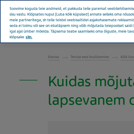
Teva kogu maailmas
Soovime koguda teie andmeid, et pakkuda teile paremat veebilehitsemise
sisu vastu. Klõpsates nupul [Luba kõik küpsised] annate selleks oma nõu
meie partneritega, sh teile teistel veebisaitidel asjakohasemate reklaamid
seda ei toimu või see on ebatäpsem ning võib mõjutada teiepoolset saidi 
igal ajal ümber mõelda. Täpsema teabe saamiseks oma õiguste, meie tav
Tevast
Uudised ja m
klõpsake
siin.
ESTONIA TERVISE EEST HOOLITSEMINE
Estonia
Tervise eest hoolitsemine
Kõik lo
Kuidas mõjuta
lapsevanem o