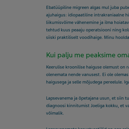
Ebatüüpiline migreen algas mul juba pube
ajuhaigus: idiopaatiline intrakraniaalne
liikumisvõime vähenemine ja ilma hoiata
tehtud kuus peaaju operatsiooni ning kol
siiski praktiliselt voodihaige. Minu hoold
Kui palju me peaksime oma
Keerulise kroonilise haiguse olemust on ra
olenemata nende vanusest. Ei ole olemas ü
haigusega ja selle mõjudega pereelule. Ig
Lapsevanema ja õpetajana usun, et siin t
diagnoosi kinnitumist Joeliga kokku, et 
võimalik.