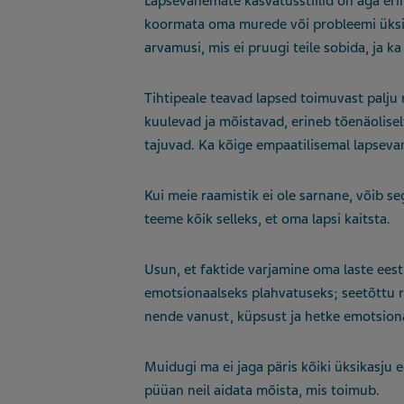
Lapsevanemate kasvatusstiilid on aga eri
koormata oma murede või probleemi üksikas
arvamusi, mis ei pruugi teile sobida, ja k
Tihtipeale teavad lapsed toimuvast palj
kuulevad ja mõistavad, erineb tõenäolisel
tajuvad. Ka kõige empaatilisemal lapsev
Kui meie raamistik ei ole sarnane, võib seg
teeme kõik selleks, et oma lapsi kaitsta.
Usun, et faktide varjamine oma laste ees
emotsionaalseks plahvatuseks; seetõttu rä
nende vanust, küpsust ja hetke emotsion
Muidugi ma ei jaga päris kõiki üksikasju eg
püüan neil aidata mõista, mis toimub.