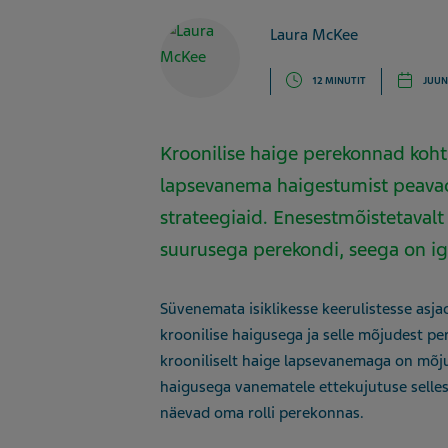
Laura McKee
12 MINUTIT
JUUNI
Kroonilise haige perekonnad koht
lapsevanema haigestumist peava
strateegiaid. Enesestmõistetavalt
suurusega perekondi, seega on iga
Süvenemata isiklikesse keerulistesse asja
kroonilise haigusega ja selle mõjudest pe
krooniliselt haige lapsevanemaga on mõju
haigusega vanematele ettekujutuse selles
näevad oma rolli perekonnas.