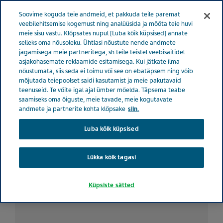
ESTONIA TERVISE EEST HOOLITSEMINE
Menüü
Soovime koguda teie andmeid, et pakkuda teile paremat
veebilehitsemise kogemust ning analüüsida ja mõõta teie huvi
meie sisu vastu. Klõpsates nupul [Luba kõik küpsised] annate
Estonia
Tervise eest hoolitsemine
Kõik lood
Sõprade
selleks oma nõusoleku. Ühtlasi nõustute nende andmete
jagamisega meie partneritega, sh teile teistel veebisaitidel
kaotamine (ja leidmine) kroonilise migreeni tõttu
asjakohasemate reklaamide esitamisega. Kui jätkate ilma
nõustumata, siis seda ei toimu või see on ebatäpsem ning võib
mõjutada teiepoolset saidi kasutamist ja meie pakutavaid
Sõprade kaotamine (ja
teenuseid. Te võite igal ajal ümber mõelda. Täpsema teabe
saamiseks oma õiguste, meie tavade, meie kogutavate
leidmine) kroonilise
andmete ja partnerite kohta klõpsake
siin.
Luba kõik küpsised
migreeni tõttu
Lükka kõik tagasi
Küpsiste sätted